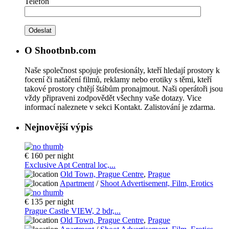
Telefon
O Shootbnb.com
Naše společnost spojuje profesionály, kteří hledají prostory k
focení či natáčení filmů, reklamy nebo erotiky s těmi, kteří
takové prostory chtějí štábům pronajmout. Naši operátoři jsou
vždy připraveni zodpovědět všechny vaše dotazy. Vice
informací naleznete v sekci Kontakt. Zalistování je zdarma.
Nejnovější výpis
€ 160
per night
Exclusive Apt Central loc,...
Old Town, Prague Centre
,
Prague
Apartment
/
Shoot Advertisement, Film, Erotics
€ 135
per night
Prague Castle VIEW, 2 bdr,...
Old Town, Prague Centre
,
Prague