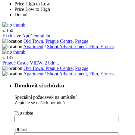
Price High to Low
Price Low to High
Default
€ 160
Exclusive Apt Central loc,...
Old Town, Prague Centre
,
Prague
Apartment
/
Shoot Advertisement, Film, Erotics
€ 135
Prague Castle VIEW, 2 bdr,...
Old Town, Prague Centre
,
Prague
Apartment
/
Shoot Advertisement, Film, Erotics
Domluvit si schůzku
Speciální požadavek na umístění
Zeptejte se našich poradců
Typ místa
Oblast