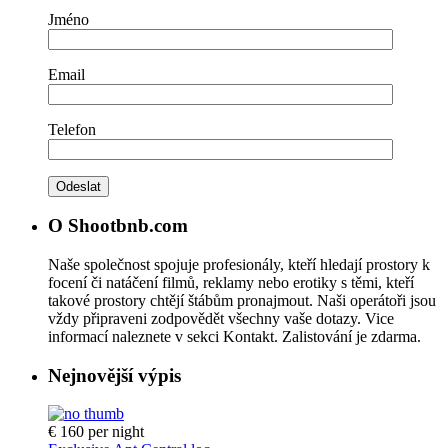
Jméno
Email
Telefon
O Shootbnb.com
Naše společnost spojuje profesionály, kteří hledají prostory k
focení či natáčení filmů, reklamy nebo erotiky s těmi, kteří
takové prostory chtějí štábům pronajmout. Naši operátoři jsou
vždy připraveni zodpovědět všechny vaše dotazy. Vice
informací naleznete v sekci Kontakt. Zalistování je zdarma.
Nejnovější výpis
€ 160
per night