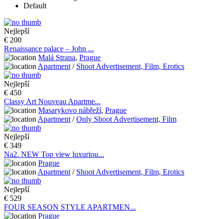
Default
Nejlepší
€ 200
Renaissance palace – John ...
Malá Strana
,
Prague
Apartment
/
Shoot Advertisement, Film, Erotics
Nejlepší
€ 450
Classy Art Nouveau Apartme...
Masarykovo nábřeží
,
Prague
Apartment
/
Only Shoot Advertisement, Film
Nejlepší
€ 349
Na2. NEW Top view luxuriou...
Prague
Apartment
/
Shoot Advertisement, Film, Erotics
Nejlepší
€ 529
FOUR SEASON STYLE APARTMEN...
Prague