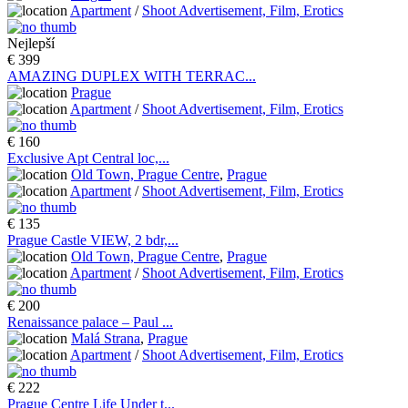
Apartment
/
Shoot Advertisement, Film, Erotics
Nejlepší
€ 399
AMAZING DUPLEX WITH TERRAC...
Prague
Apartment
/
Shoot Advertisement, Film, Erotics
€ 160
Exclusive Apt Central loc,...
Old Town, Prague Centre
,
Prague
Apartment
/
Shoot Advertisement, Film, Erotics
€ 135
Prague Castle VIEW, 2 bdr,...
Old Town, Prague Centre
,
Prague
Apartment
/
Shoot Advertisement, Film, Erotics
€ 200
Renaissance palace – Paul ...
Malá Strana
,
Prague
Apartment
/
Shoot Advertisement, Film, Erotics
€ 222
Prague Centre Life Under t...