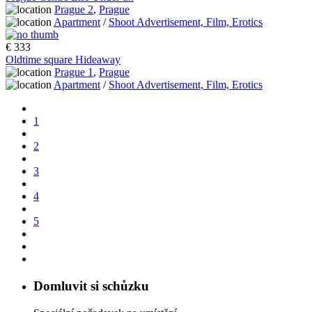
Prague 2
,
Prague
Apartment
/
Shoot Advertisement, Film, Erotics
€ 333
Oldtime square Hideaway
Prague 1
,
Prague
Apartment
/
Shoot Advertisement, Film, Erotics
1
2
3
4
5
Domluvit si schůzku