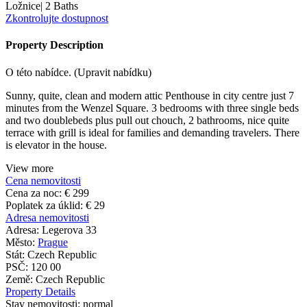
Ložnice
|
2 Baths
Zkontrolujte dostupnost
Property Description
O této nabídce. (Upravit nabídku)
Sunny, quite, clean and modern attic Penthouse in city centre just 7
minutes from the Wenzel Square. 3 bedrooms with three single beds
and two doublebeds plus pull out chouch, 2 bathrooms, nice quite
terrace with grill is ideal for families and demanding travelers. There
is elevator in the house.
View more
Cena nemovitosti
Cena za noc:
€ 299
Poplatek za úklid:
€ 29
Adresa nemovitosti
Adresa:
Legerova 33
Město:
Prague
Stát:
Czech Republic
PSČ:
120 00
Země:
Czech Republic
Property Details
Stav nemovitosti:
normal