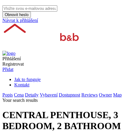
Obnovit heslo
Návrat k přihlášení
Přihlášení
Registrovat
Přidat
Jak to funguje
Kontakt
Popis
Cena
Detaily
Vybavení
Dostupnost
Reviews
Owner
Map
Your search results
CENTRAL PENTHOUSE, 3
BEDROOM, 2 BATHROOM