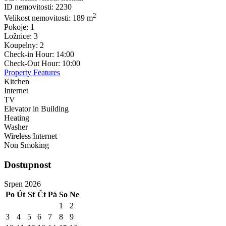
ID nemovitosti:
2230
2
Velikost nemovitosti:
189 m
Pokoje:
1
Ložnice:
3
Koupelny:
2
Check-in Hour:
14:00
Check-Out Hour:
10:00
Property Features
Kitchen
Internet
TV
Elevator in Building
Heating
Washer
Wireless Internet
Non Smoking
Dostupnost
Srpen 2026
Po
Út
St
Čt
Pá
So
Ne
1
2
3
4
5
6
7
8
9