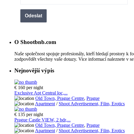
O Shootbnb.com
Naše společnost spojuje profesionály, kteří hledají prostory k f
zodpovědět všechny vaše dotazy. Vice informací naleznete v se
Nejnovější výpis
€ 160
per night
Exclusive Apt Central loc,...
Old Town, Prague Centre
,
Prague
Apartment
/
Shoot Advertisement, Film, Erotics
€ 135
per night
Prague Castle VIEW, 2 bdr,...
Old Town, Prague Centre
,
Prague
Apartment
/
Shoot Advertisement, Film, Erotics