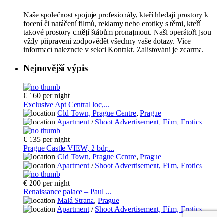
Naše společnost spojuje profesionály, kteří hledají prostory k
focení či natáčení filmů, reklamy nebo erotiky s těmi, kteří
takové prostory chtějí štábům pronajmout. Naši operátoři jsou
vždy připraveni zodpovědět všechny vaše dotazy. Vice
informací naleznete v sekci Kontakt. Zalistování je zdarma.
Nejnovější výpis
€ 160
per night
Exclusive Apt Central loc,...
Old Town, Prague Centre
,
Prague
Apartment
/
Shoot Advertisement, Film, Erotics
€ 135
per night
Prague Castle VIEW, 2 bdr,...
Old Town, Prague Centre
,
Prague
Apartment
/
Shoot Advertisement, Film, Erotics
€ 200
per night
Renaissance palace – Paul ...
Malá Strana
,
Prague
Apartment
/
Shoot Advertisement, Film, Erotics