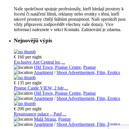
Naše společnost spojuje profesionály, kteří hledají prostory k
focení či natáčení filmů, reklamy nebo erotiky s těmi, kteří
takové prostory chtějí štábům pronajmout. Naši operátoři jsou
vždy připraveni zodpovědět všechny vaše dotazy. Vice
informací naleznete v sekci Kontakt. Zalistování je zdarma.
Nejnovější výpis
€ 160
per night
Exclusive Apt Central loc,...
Old Town, Prague Centre
,
Prague
Apartment
/
Shoot Advertisement, Film, Erotics
€ 135
per night
Prague Castle VIEW, 2 bdr,...
Old Town, Prague Centre
,
Prague
Apartment
/
Shoot Advertisement, Film, Erotics
€ 200
per night
Renaissance palace – Paul ...
Malá Strana
,
Prague
Apartment
/
Shoot Advertisement, Film, Erotics