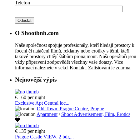
Telefon
O Shootbnb.com
Naše společnost spojuje profesionály, kteří hledají prostory k
focení či natáčení filmů, reklamy nebo erotiky s těmi, kteří
takové prostory chtějí štábům pronajmout. Naši operátoři jsou
vždy připraveni zodpovědět všechny vaše dotazy. Vice
informací naleznete v sekci Kontakt. Zalistování je zdarma.
Nejnovější výpis
€ 160
per night
Exclusive Apt Central loc,...
Old Town, Prague Centre
,
Prague
Apartment
/
Shoot Advertisement, Film, Erotics
€ 135
per night
Prague Castle VIEW, 2 bdr,...