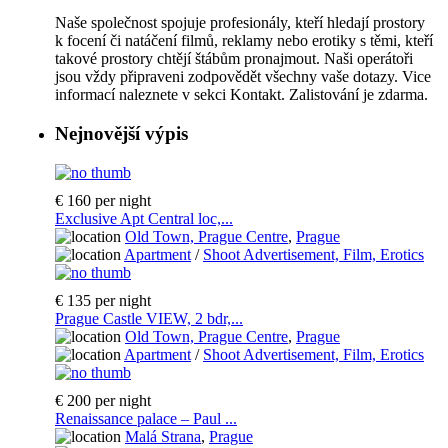
Naše společnost spojuje profesionály, kteří hledají prostory
k focení či natáčení filmů, reklamy nebo erotiky s těmi, kteří
takové prostory chtějí štábům pronajmout. Naši operátoři
jsou vždy připraveni zodpovědět všechny vaše dotazy. Vice
informací naleznete v sekci Kontakt. Zalistování je zdarma.
Nejnovější výpis
€ 160
per night
Exclusive Apt Central loc,...
Old Town, Prague Centre
,
Prague
Apartment
/
Shoot Advertisement, Film, Erotics
€ 135
per night
Prague Castle VIEW, 2 bdr,...
Old Town, Prague Centre
,
Prague
Apartment
/
Shoot Advertisement, Film, Erotics
€ 200
per night
Renaissance palace – Paul ...
Malá Strana
,
Prague