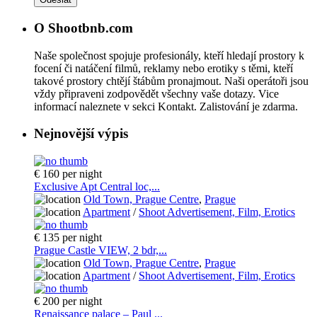
O Shootbnb.com
Naše společnost spojuje profesionály, kteří hledají prostory k
focení či natáčení filmů, reklamy nebo erotiky s těmi, kteří
takové prostory chtějí štábům pronajmout. Naši operátoři jsou
vždy připraveni zodpovědět všechny vaše dotazy. Vice
informací naleznete v sekci Kontakt. Zalistování je zdarma.
Nejnovější výpis
€ 160
per night
Exclusive Apt Central loc,...
Old Town, Prague Centre
,
Prague
Apartment
/
Shoot Advertisement, Film, Erotics
€ 135
per night
Prague Castle VIEW, 2 bdr,...
Old Town, Prague Centre
,
Prague
Apartment
/
Shoot Advertisement, Film, Erotics
€ 200
per night
Renaissance palace – Paul ...