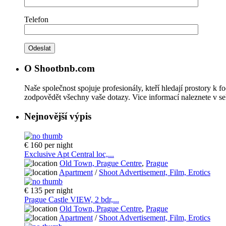
Telefon
O Shootbnb.com
Naše společnost spojuje profesionály, kteří hledají prostory k f
zodpovědět všechny vaše dotazy. Vice informací naleznete v se
Nejnovější výpis
€ 160
per night
Exclusive Apt Central loc,...
Old Town, Prague Centre
,
Prague
Apartment
/
Shoot Advertisement, Film, Erotics
€ 135
per night
Prague Castle VIEW, 2 bdr,...
Old Town, Prague Centre
,
Prague
Apartment
/
Shoot Advertisement, Film, Erotics