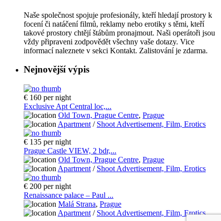
Naše společnost spojuje profesionály, kteří hledají prostory k
focení či natáčení filmů, reklamy nebo erotiky s těmi, kteří
takové prostory chtějí štábům pronajmout. Naši operátoři jsou
vždy připraveni zodpovědět všechny vaše dotazy. Vice
informací naleznete v sekci Kontakt. Zalistování je zdarma.
Nejnovější výpis
€ 160
per night
Exclusive Apt Central loc,...
Old Town, Prague Centre
,
Prague
Apartment
/
Shoot Advertisement, Film, Erotics
€ 135
per night
Prague Castle VIEW, 2 bdr,...
Old Town, Prague Centre
,
Prague
Apartment
/
Shoot Advertisement, Film, Erotics
€ 200
per night
Renaissance palace – Paul ...
Malá Strana
,
Prague
Apartment
/
Shoot Advertisement, Film, Erotics