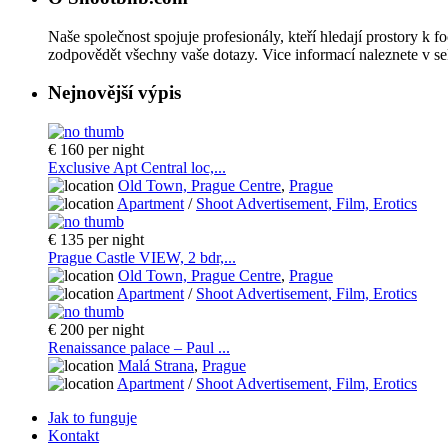
Naše společnost spojuje profesionály, kteří hledají prostory k f
zodpovědět všechny vaše dotazy. Vice informací naleznete v se
Nejnovější výpis
€ 160
per night
Exclusive Apt Central loc,...
Old Town, Prague Centre
,
Prague
Apartment
/
Shoot Advertisement, Film, Erotics
€ 135
per night
Prague Castle VIEW, 2 bdr,...
Old Town, Prague Centre
,
Prague
Apartment
/
Shoot Advertisement, Film, Erotics
€ 200
per night
Renaissance palace – Paul ...
Malá Strana
,
Prague
Apartment
/
Shoot Advertisement, Film, Erotics
Jak to funguje
Kontakt