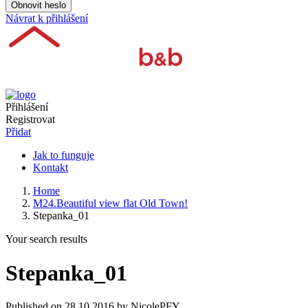
Obnovit heslo
Návrat k přihlášení
Přihlášení
Registrovat
Přidat
Jak to funguje
Kontakt
Home
M24.Beautiful view flat Old Town!
Stepanka_01
Your search results
Stepanka_01
Published on 28.10.2016 by NicolePFY