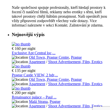
Naše společnost spojuje profesionály, kteří hledají prostory k
focení či natáčení filmů, reklamy nebo erotiky s těmi, kteří
takové prostory chtějí štábům pronajmout. Naši operátoři jsou
vždy připraveni zodpovědět všechny vaše dotazy. Vice
informací naleznete v sekci Kontakt. Zalistování je zdarma.
Nejnovější výpis
€ 160
per night
Exclusive Apt Central loc,...
Old Town, Prague Centre
,
Prague
Apartment
/
Shoot Advertisement, Film, Erotics
€ 135
per night
Prague Castle VIEW, 2 bdr,...
Old Town, Prague Centre
,
Prague
Apartment
/
Shoot Advertisement, Film, Erotics
€ 200
per night
Renaissance palace – Paul ...
Malá Strana
,
Prague
Apartment
/
Shoot Advertisement, Film, Erotics